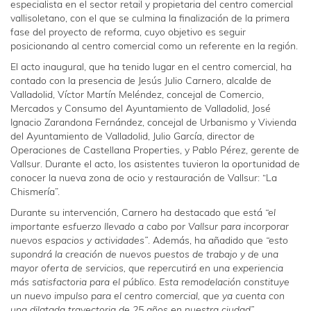
especialista en el sector retail y propietaria del centro comercial
vallisoletano, con el que se culmina la finalización de la primera
fase del proyecto de reforma, cuyo objetivo es seguir
posicionando al centro comercial como un referente en la región.
El acto inaugural, que ha tenido lugar en el centro comercial, ha
contado con la presencia de Jesús Julio Carnero, alcalde de
Valladolid, Víctor Martín Meléndez, concejal de Comercio,
Mercados y Consumo del Ayuntamiento de Valladolid, José
Ignacio Zarandona Fernández, concejal de Urbanismo y Vivienda
del Ayuntamiento de Valladolid, Julio García, director de
Operaciones de Castellana Properties, y Pablo Pérez, gerente de
Vallsur. Durante el acto, los asistentes tuvieron la oportunidad de
conocer la nueva zona de ocio y restauración de Vallsur: “La
Chismería”.
Durante su intervención, Carnero ha destacado que está
“el
importante esfuerzo llevado a cabo por Vallsur para incorporar
nuevos espacios y actividades”
. Además, ha añadido que
“esto
supondrá la creación de nuevos puestos de trabajo y de una
mayor oferta de servicios, que repercutirá en una experiencia
más satisfactoria para el público. Esta remodelación constituye
un nuevo impulso para el centro comercial, que ya cuenta con
una dilatada trayectoria de 25 años en nuestra ciudad”
.