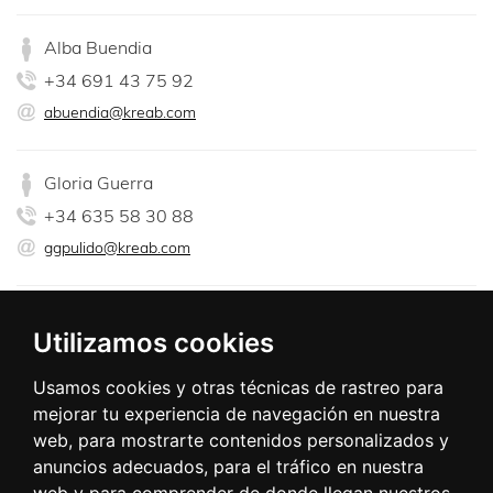
Alba Buendia
+34 691 43 75 92
abuendia@kreab.com
Gloria Guerra
+34 635 58 30 88
ggpulido@kreab.com
Poeta Joan Maragall 38
Utilizamos cookies
Ed. Cuzco II 8º 9º
28020 Madrid
Usamos cookies y otras técnicas de rastreo para
mejorar tu experiencia de navegación en nuestra
web, para mostrarte contenidos personalizados y
anuncios adecuados, para el tráfico en nuestra