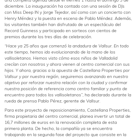
una completa agenda desde el viernes 1 hasta el domingo 3 de
diciembre. La inauguración ha contado con una sesión de DJs
con Miss Deep IN y Jorge Tejedor, así como con un concierto con
Henry Méndez y la puesta en escena de Pablo Méndez. Además,
los visitantes también han disfrutado de un espectáculo del
Record Guinness y participado en sorteos con cientos de
premios durante los tres días de celebración.
“Hace ya 25 años que comenzó la andadura de Vallsur. En todo
este tiempo, hemos ido evolucionando de la mano de los
vallisoletanos. Hemos visto cómo esos niños de Valladolid
crecían con nosotros y ahora vienen al centro comercial con sus
hijos. Y ahora, gracias a la apuesta de Castellana Properties por
Vallsur y por nuestra región, seguiremos avanzando en nuestro
objetivo por reforzar nuestra relación con la ciudad y confirmar
nuestra posición de referencia como centro familiar y punto de
encuentro para todos los vallisoletanos”
, ha declarado durante la
rueda de prensa Pablo Pérez, gerente de Vallsur.
Para este proyecto de reposicionamiento, Castellana Properties,
firma propietaria del centro comercial, planea invertir un total de
16,7 millones de euros en la renovación completa de esta
primera planta. De hecho, la compañía ya se encuentra
trabajando en la segunda fase del proyecto que consiste en la